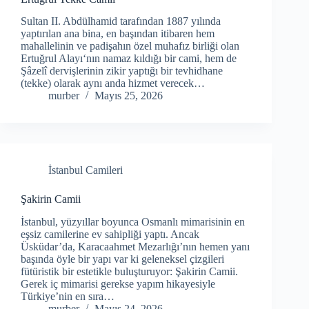
Sultan II. Abdülhamid tarafından 1887 yılında
yaptırılan ana bina, en başından itibaren hem
mahallelinin ve padişahın özel muhafız birliği olan
Ertuğrul Alayı‘nın namaz kıldığı bir cami, hem de
Şâzelî dervişlerinin zikir yaptığı bir tevhidhane
(tekke) olarak aynı anda hizmet verecek…
murber
Mayıs 25, 2026
İstanbul Camileri
Şakirin Camii
İstanbul, yüzyıllar boyunca Osmanlı mimarisinin en
eşsiz camilerine ev sahipliği yaptı. Ancak
Üsküdar’da, Karacaahmet Mezarlığı’nın hemen yanı
başında öyle bir yapı var ki geleneksel çizgileri
fütüristik bir estetikle buluşturuyor: Şakirin Camii.
Gerek iç mimarisi gerekse yapım hikayesiyle
Türkiye’nin en sıra…
murber
Mayıs 24, 2026