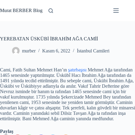
Skip
to
Murat BERBER Blog
content
YEREBATAN ÜSKÜBİ İBRAHİM AĞA CAMİİ
murber
Kasım 6, 2022
İstanbul Camileri
Cami, Fatih Sultan Mehmet Han’ın
şatırbaşısı
Mehmet Ağa tarafından
1465 senesinde yaptırılmıştır. Üskübî Hacı İbrahim Ağa tarafından da
1491 yılında tecdid ettirilmiştir. Bu sebeple cami, Üskübi İbrahim Ağa,
Üskübi ve Üskübiyye adlarıyla da anılır. Vakıf Tahrir Defterine göre
Nevruz isminde bir hanım ta rafından 1465 senesinde cami için bir
vakıf kurulmuştur. 1735 yılında Şekercizade Mehmed Bey tarafından
yenilenen cami, 1953 senesinde ise yeniden tamir görmüştür. Caminin
duvarları kâgir ve çatısı ahşaptır. Tek şerefeli, kalın gövdeli bir minaresi
vardır. Caminin yanındaki sebil Dilsiz Tavşan Ağa ta rafından inşa
ettirilmiştir. Bani Mehmed Ağa caminin yanında medfundur.
Paylaş