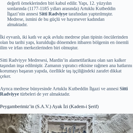
değerli örneklerinden biri kabul edilir. Yapı, 12. yüzyılın
sonlarında (1177-1185 yılları arasında) Artuklu Kutbeddin
İlgazi’nin annesi
Sitti Radviyye
tarafından yaptırılmıştır.
Medrese, ismini de bu güçlü ve hayırsever kadından
almaktadır.
İki eyvanlı, iki katlı ve açık avlulu medrese plan tipinin öncülerinden
olan bu tarihi yapı, kurulduğu dönemden itibaren bölgenin en önemli
ilim ve irfan merkezlerinden biri olmuştur.
Sitti Radviyye Medresesi, Mardin’in alametifarikası olan sarı kalker
taşından inşa edilmiştir. Zamanın yıpratıcı etkisine rağmen ana hatlarını
korumayı başaran yapıda, özellikle taş işçiliğindeki zarafet dikkat
çeker.
Ayrıca medrese bünyesinde Artuklu Kutbeddin İlgazi ve annesi
Sitti
Radviyye
türbeleri de yer almaktadır.
Peygamberimiz’in (S.A.V.) Ayak İzi (Kadem-i Şerif)