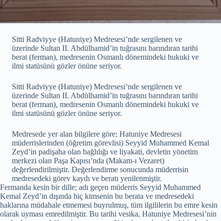
Sitti Radviyye (Hatuniye) Medresesi’nde sergilenen ve
üzerinde Sultan II. Abdülhamid’in tuğrasını barındıran tarihi
berat (ferman), medresenin Osmanlı dönemindeki hukuki ve
ilmi statüsünü gözler önüne seriyor.
Sitti Radviyye (Hatuniye) Medresesi’nde sergilenen ve
üzerinde Sultan II. Abdülhamid’in tuğrasını barındıran tarihi
berat (ferman), medresenin Osmanlı dönemindeki hukuki ve
ilmi statüsünü gözler önüne seriyor.
Medresede yer alan bilgilere göre; Hatuniye Medresesi
müderrislerinden (öğretim görevlisi) Seyyid Muhammed Kemal
Zeyd’in padişaha olan bağlılığı ve liyakati, devletin yönetim
merkezi olan Paşa Kapısı’nda (Makam-ı Vezaret)
değerlendirilmiştir. Değerlendirme sonucunda müderrisin
medresedeki görev kaydı ve beratı yenilenmiştir.
Fermanda kesin bir dille; adı geçen müderris Seyyid Muhammed
Kemal Zeyd’in dışında hiç kimsenin bu berata ve medresedeki
haklarına müdahale etmemesi buyrulmuş, tüm ilgililerin bu emre kesin
olarak uyması emredilmiştir. Bu tarihi vesika, Hatuniye Medresesi’nin