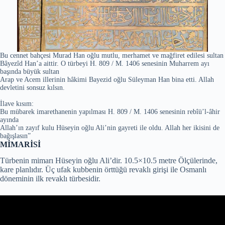
Bu cennet bahçesi Murad Han oğlu mutlu, merhamet ve mağfiret edilesi sultan
Bâyezîd Han’a aittir. O türbeyi H. 809 / M. 1406 senesinin Muharrem ayı
başında büyük sultan
Arap ve Acem illerinin hâkimi Bayezid oğlu Süleyman Han bina etti. Allah
devletini sonsuz kılsın.
İlave kısım:
Bu mübarek imarethanenin yapılması H. 809 / M. 1406 senesinin rebîü’l-âhir
ayında
Allah’ın zayıf kulu Hüseyin oğlu Ali’nin gayreti ile oldu. Allah her ikisini de
bağışlasın”
MİMARİSİ
Türbenin mimarı Hüseyin oğlu Ali’dir. 10.5×10.5 metre Ölçülerinde,
kare planlıdır. Üç ufak kubbenin örttüğü revaklı girişi ile Osmanlı
döneminin ilk revaklı türbesidir.