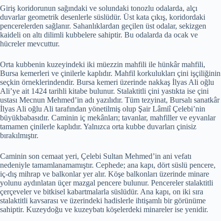
Giriş koridorunun sağındaki ve solundaki tonozlu odalarda, alçı
duvarlar geometrik desenlerle süslüdür. Üst kata çıkış, koridordaki
pencerelerden sağlanır. Sahanlıklardan geçilen üst odalar, sekizgen
kaideli on altı dilimli kubbelere sahiptir. Bu odalarda da ocak ve
hücreler mevcuttur.
Orta kubbenin kuzeyindeki iki müezzin mahfili ile hünkâr mahfili,
Bursa kemerleri ve çinilerle kaplıdır. Mahfil korkulukları çini işçiliğinin
seçkin örneklerindendir. Bursa kemeri üzerinde nakkaş İlyas Ali oğlu
Ali’ye ait 1424 tarihli kitabe bulunur. Stalaktitli çini yastıkta ise çini
ustası Mecnun Mehmed’in adı yazılıdır. Tüm tezyinat, Bursalı sanatkâr
İlyas Ali oğlu Ali tarafından yönetilmiş olup Şair Lâmiî Çelebi’nin
büyükbabasıdır. Caminin iç mekânları; tavanlar, mahfiller ve eyvanlar
tamamen çinilerle kaplıdır. Yalnızca orta kubbe duvarları çinisiz
bırakılmıştır.
Caminin son cemaat yeri, Çelebi Sultan Mehmed’in ani vefatı
nedeniyle tamamlanamamıştır. Cephede; ana kapı, dört süslü pencere,
iç-dış mihrap ve balkonlar yer alır. Köşe balkonları üzerinde minare
yolunu aydınlatan üçer mazgal pencere bulunur. Pencereler stalaktitli
çerçeveler ve bitkisel kabartmalarla süslüdür. Ana kapı, on iki sıra
stalaktitli kavsarası ve üzerindeki hadislerle ihtişamlı bir görünüme
sahiptir. Kuzeydoğu ve kuzeybatı köşelerdeki minareler ise yenidir.