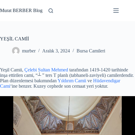
Skip
to
Murat BERBER Blog
content
YEŞİL CAMİİ
murber
Aralık 3, 2024
Bursa Camileri
Yeşil Camii,
Çelebi Sultan Mehmed
tarafından 1419-1420 tarihinde
inşa ettirilen cami, “┴ ” ters T planlı (tabhaneli-zaviyeli) camilerdendir.
Plan düzenlemesi bakımından
Yıldırım Camii
ve
Hüdavendigar
Cami
‘ine benzer. Kuzey cephede son cemaat yeri yoktur.