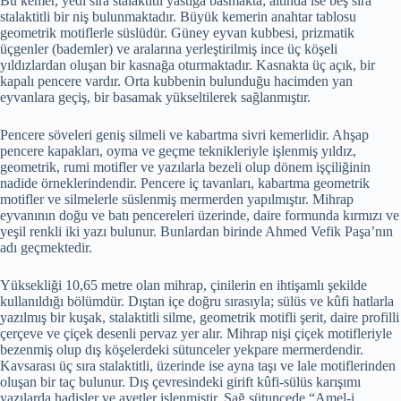
Bu kemer, yedi sıra stalaktitli yastığa basmakta; altında ise beş sıra
stalaktitli bir niş bulunmaktadır. Büyük kemerin anahtar tablosu
geometrik motiflerle süslüdür. Güney eyvan kubbesi, prizmatik
üçgenler (bademler) ve aralarına yerleştirilmiş ince üç köşeli
yıldızlardan oluşan bir kasnağa oturmaktadır. Kasnakta üç açık, bir
kapalı pencere vardır. Orta kubbenin bulunduğu hacimden yan
eyvanlara geçiş, bir basamak yükseltilerek sağlanmıştır.
Pencere söveleri geniş silmeli ve kabartma sivri kemerlidir. Ahşap
pencere kapakları, oyma ve geçme teknikleriyle işlenmiş yıldız,
geometrik, rumi motifler ve yazılarla bezeli olup dönem işçiliğinin
nadide örneklerindendir. Pencere iç tavanları, kabartma geometrik
motifler ve silmelerle süslenmiş mermerden yapılmıştır. Mihrap
eyvanının doğu ve batı pencereleri üzerinde, daire formunda kırmızı ve
yeşil renkli iki yazı bulunur. Bunlardan birinde Ahmed Vefik Paşa’nın
adı geçmektedir.
Yüksekliği 10,65 metre olan mihrap, çinilerin en ihtişamlı şekilde
kullanıldığı bölümdür. Dıştan içe doğru sırasıyla; sülüs ve kûfi hatlarla
yazılmış bir kuşak, stalaktitli silme, geometrik motifli şerit, daire profilli
çerçeve ve çiçek desenli pervaz yer alır. Mihrap nişi çiçek motifleriyle
bezenmiş olup dış köşelerdeki sütunceler yekpare mermerdendir.
Kavsarası üç sıra stalaktitli, üzerinde ise ayna taşı ve lale motiflerinden
oluşan bir taç bulunur. Dış çevresindeki girift kûfi-sülüs karışımı
yazılarda hadisler ve ayetler işlenmiştir. Sağ sütuncede “Amel-i