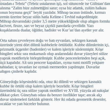
üstadan-ı Tebriz” (Tebriz ustalarının işi), sol sütuncede ise Gülistan’dan
alınma “Zalim bize zulmettiğini sanır; oysa biz atlattık, zulüm halkası
onun boynuna geçti” beyiti yazılıdır. Mihrap tacının üstünde, kırmızı
zemin üzerine beyaz sülüs hatla Kelime-i Tevhid nakşedilmiştir.
Mihrap duvarındaki çiniler 3,5 metre yüksekliğinde olup altıgen formlu
lacivert, firuze, sarı ve beyaz çiçekli panolarla çevrilidir. Yazı
kuşaklarında dualar, öğütler, hadisler ve Kur’an’dan ayetler yer alır.
Orta sahını çevreleyen doğu ve batı eyvanları, sekizgen kasnak
üzerinde yirmi dört dilimli kubbelerle örtülüdür. Kubbe dilimlerinin içi,
prizmatik üçgenler (bademler) ve kalem işleriyle süslenmiştir. Köşe
bingileri sekiz sıra mukarnaslı olup aralarındaki duvar yüzeyleri stilize
yaprak motifleriyle birleştirilmiştir. Kubbe pencerelerinden beşi açık,
üçü kapalıdır. Alt sıra pencere kapakları, oyma rumi motifli yekpare
tahtadan; iç tavanları ise oymalı mermerden yapılmıştır. Duvarlar
altıgen çinilerle kaplıdır.
Güneydoğu köşesindeki oda, otuz iki dilimli ve sekizgen kasnaklı
kubbe ile örtülü olup kalem işleriyle bezelidir. Köşe bingileri
üzerindeki üç sıra stilize yaprak motifleri ve XVIII. yüzyıla ait nakışlar
dikkat çeker. Güneybatı odası da benzer özellikler taşır; ancak alçı
duvar süslemeleri farklılık gösterir. Her iki odada geometrik desenler,
ocaklar ve yan hücreler bulunur.