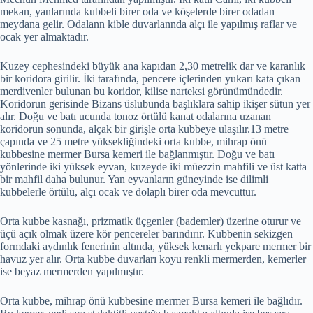
mekan, yanlarında kubbeli birer oda ve köşelerde birer odadan
meydana gelir. Odalann kible duvarlannda alçı ile yapılmış raflar ve
ocak yer almaktadır.
Kuzey cephesindeki büyük ana kapıdan 2,30 metrelik dar ve karanlık
bir koridora girilir. İki tarafında, pencere içlerinden yukarı kata çıkan
merdivenler bulunan bu koridor, kilise narteksi görünümündedir.
Koridorun gerisinde Bizans üslubunda başlıklara sahip ikişer sütun yer
alır. Doğu ve batı ucunda tonoz örtülü kanat odalarına uzanan
koridorun sonunda, alçak bir girişle orta kubbeye ulaşılır.13 metre
çapında ve 25 metre yüksekliğindeki orta kubbe, mihrap önü
kubbesine mermer Bursa kemeri ile bağlanmıştır. Doğu ve batı
yönlerinde iki yüksek eyvan, kuzeyde iki müezzin mahfili ve üst katta
bir mahfil daha bulunur. Yan eyvanların güneyinde ise dilimli
kubbelerle örtülü, alçı ocak ve dolaplı birer oda mevcuttur.
Orta kubbe kasnağı, prizmatik üçgenler (bademler) üzerine oturur ve
üçü açık olmak üzere kör pencereler barındırır. Kubbenin sekizgen
formdaki aydınlık fenerinin altında, yüksek kenarlı yekpare mermer bir
havuz yer alır. Orta kubbe duvarları koyu renkli mermerden, kemerler
ise beyaz mermerden yapılmıştır.
Orta kubbe, mihrap önü kubbesine mermer Bursa kemeri ile bağlıdır.