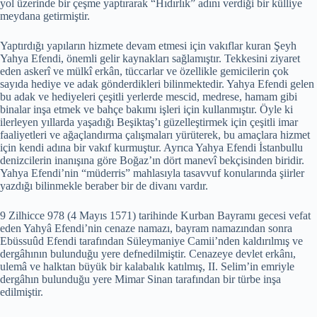
yol üzerinde bir çeşme yaptırarak “Hıdırlık” adını verdiği bir külliye
meydana getirmiştir.
Yaptırdığı yapıların hizmete devam etmesi için vakıflar kuran Şeyh
Yahya Efendi, önemli gelir kaynakları sağlamıştır. Tekkesini ziyaret
eden askerî ve mülkî erkân, tüccarlar ve özellikle gemicilerin çok
sayıda hediye ve adak gönderdikleri bilinmektedir. Yahya Efendi gelen
bu adak ve hediyeleri çeşitli yerlerde mescid, medrese, hamam gibi
binalar inşa etmek ve bahçe bakımı işleri için kullanmıştır. Öyle ki
ilerleyen yıllarda yaşadığı Beşiktaş’ı güzelleştirmek için çeşitli imar
faaliyetleri ve ağaçlandırma çalışmaları yürüterek, bu amaçlara hizmet
için kendi adına bir vakıf kurmuştur. Ayrıca Yahya Efendi İstanbullu
denizcilerin inanışına göre Boğaz’ın dört manevî bekçisinden biridir.
Yahya Efendi’nin “müderris” mahlasıyla tasavvuf konularında şiirler
yazdığı bilinmekle beraber bir de divanı vardır.
9 Zilhicce 978 (4 Mayıs 1571) tarihinde Kurban Bayramı gecesi vefat
eden Yahyâ Efendi’nin cenaze namazı, bayram namazından sonra
Ebüssuûd Efendi tarafından Süleymaniye Camii’nden kaldırılmış ve
dergâhının bulunduğu yere defnedilmiştir. Cenazeye devlet erkânı,
ulemâ ve halktan büyük bir kalabalık katılmış, II. Selim’in emriyle
dergâhın bulunduğu yere Mimar Sinan tarafından bir türbe inşa
edilmiştir.