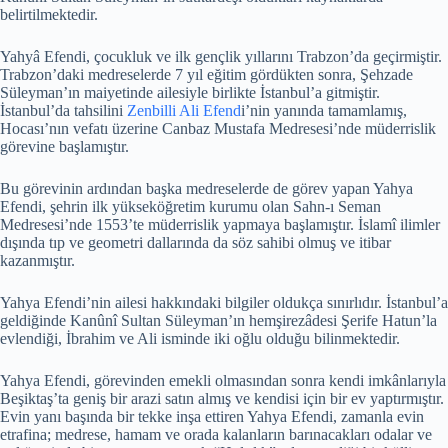
belirtilmektedir.
Yahyâ Efendi, çocukluk ve ilk gençlik yıllarını Trabzon’da geçirmiştir.
Trabzon’daki medreselerde 7 yıl eğitim gördükten sonra, Şehzade
Süleyman’ın maiyetinde ailesiyle birlikte İstanbul’a gitmiştir.
İstanbul’da tahsilini
Zenbilli Ali Efend
i’nin yanında tamamlamış,
Hocası’nın vefatı üzerine Canbaz Mustafa Medresesi’nde müderrislik
görevine başlamıştır.
Bu görevinin ardından başka medreselerde de görev yapan Yahya
Efendi, şehrin ilk yükseköğretim kurumu olan Sahn-ı Seman
Medresesi’nde 1553’te müderrislik yapmaya başlamıştır. İslamî ilimler
dışında tıp ve geometri dallarında da söz sahibi olmuş ve itibar
kazanmıştır.
Yahya Efendi’nin ailesi hakkındaki bilgiler oldukça sınırlıdır. İstanbul’a
geldiğinde Kanûnî Sultan Süleyman’ın hemşirezâdesi Şerife Hatun’la
evlendiği, İbrahim ve Ali isminde iki oğlu olduğu bilinmektedir.
Yahya Efendi, görevinden emekli olmasından sonra kendi imkânlarıyla
Beşiktaş’ta geniş bir arazi satın almış ve kendisi için bir ev yaptırmıştır.
Evin yanı başında bir tekke inşa ettiren Yahya Efendi, zamanla evin
etrafina; medrese, hamam ve orada kalanların barınacakları odalar ve