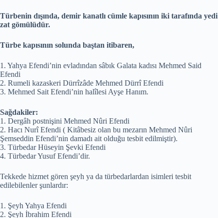
Türbenin dışında, demir kanatlı cümle kapısının iki tarafında yedi
zat gömülüdür.
Türbe kapısının solunda baştan itibaren,
1. Yahya Efendi’nin evladından sâbık Galata kadısı Mehmed Said
Efendi
2. Rumeli kazaskeri Dürrîzâde Mehmed Dürrî Efendi
3. Mehmed Sait Efendi’nin halîlesi Ayşe Hanım.
Sağdakiler:
1. Dergâh postnişini Mehmed Nûri Efendi
2. Hacı Nurî Efendi ( Kitâbesiz olan bu mezarın Mehmed Nûri
Şemseddin Efendi’nin damadı ait olduğu tesbit edilmiştir).
3. Türbedar Hüseyin Şevki Efendi
4. Türbedar Yusuf Efendi’dir.
Tekkede hizmet gören şeyh ya da türbedarlardan isimleri tesbit
edilebilenler şunlardır:
1. Şeyh Yahya Efendi
2. Şeyh İbrahim Efendi