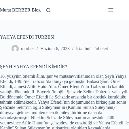
Skip
to
Murat BERBER Blog
content
YAHYA EFENDİ TÜRBESİ
murber
Haziran 6, 2023
İstanbul Türbeleri
ŞEYH YAHYA EFENDİ KİMDİR?
16. yüzyılın önemli âlim, şair ve mutasavvıflanından olan Şeyh Yahya
Efendi, 1495’de Trabzon’da dünyaya gelmiştir. Babası Şâmî Ömer
Efendi, annesi Afife Hatun’dur. Ömer Efendi’nin Trabzon’da kadılık
yaptığı dönemde II. Bayezid’in oğlu Şehzade Selim Trabzon. valisiydi.
Bu dönemde Ömer Efendi ile Şehzade arasında bir dostluk kurulduğu
tahmin edilmektedir. Yahya Efendi’nin doğumundan birkaç gün sonra
Şehzade Selim’in oğlu Süleyman’ın (Kanuni Sultan Süleyman)
dünyaya gelmesi muhtemelen iki aileyi birbirine daha da
yakınlaştırmıştır. Nitekim Şehzade Süleyman’ın annesinin sütül
yetmeyince Afife Hatun’un şehzadeyi de emzirdiği ve Yahya Efendi ile
Kanûnî Sultan Süleyman’ın sütkardeşi oldukları kaynaklarda