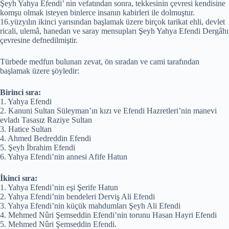
Şeyh Yahya Efendi’ nin vefatından sonra, tekkesinin çevresi kendisine
komşu olmak isteyen binlerce insanın kabirleri ile dolmuştur.
16.yüzyılın ikinci yarısından başlamak üzere birçok tarikat ehli, devlet
ricali, ulemâ, hanedan ve saray mensupları Şeyh Yahya Efendi Dergâhı
çevresine defnedilmiştir.
Türbede medfun bulunan zevat, ön sıradan ve cami tarafından
başlamak üzere şöyledir:
Birinci sıra:
1. Yahya Efendi
2. Kanuni Sultan Süleyman’ın kızı ve Efendi Hazretleri’nin manevi
evladı Tasasız Raziye Sultan
3. Hatice Sultan
4. Ahmed Bedreddin Efendi
5. Şeyh İbrahim Efendi
6. Yahya Efendi’nin annesi Afife Hatun
İkinci sıra:
1. Yahya Efendi’nin eşi Şerife Hatun
2. Yahya Efendi’nin bendeleri Derviş Ali Efendi
3. Yahya Efendi’nin küçük mahdumları Şeyh Ali Efendi
4. Mehmed Nûri Şemseddin Efendi’nin torunu Hasan Hayri Efendi
5. Mehmed Nûri Şemseddin Efendi.