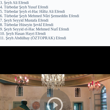
3. Şeyh Ali Efendi
4. Türbedar Şeyh Yusuf Efendi
5. Türbedar Şeyh el-Hac Hâfız Ali Efendi
6. Türbedar Şeyh Mehmed Nûri Şemseddin Efendi
7. Şeyh Seyyid Mustafa Efendi
8. Türbedar Hüseyin Şevkî Efendi
9. Şeyh Seyyid el-Hac Mehmed Nurî Efendi
10. Şeyh Hasan Hayri Efendi
11. Şeyh Abdülhay (ÖZTOPRAK) Efendi