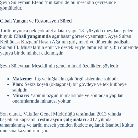
Şeyh Süleyman Efendi’nin kabri de bu mescidin çevresinde
gömülüdür.
Cibali Yangını ve Restorasyon Süreci
Tarih boyunca pek çok afet atlatan yapı, 18. yüzyılda meydana gelen
büyük
Cibali yangınında
ağır hasar görerek yanmıştır. Ayşe Sultan
Kethüdası Kazganî Hasan Ağa’nın girişimleri ve dönemin padişahı
Sultan III. Mustafa’nın emir ve destekleriyle tamir edilmiş, bu dönemde
yapıya bir de minber eklenmiştir.
Şeyh Süleyman Mescidi’nin genel mimari özellikleri şöyledir:
Malzeme:
Taş ve tuğla almaşık örgü sistemine sahiptir.
Plan:
Sekiz köşeli (oktagonal) bir gövdeye ve tek kubbeye
sahiptir.
Minare:
Yapının özgün mimarisinde ve sonradan yapılan
onarımlarında minaresi yoktur.
Son olarak, Vakıflar Genel Müdürlüğü tarafından 2013 yılında
başlatılan kapsamlı
restorasyon çalışmaları
2017 yılında
tamamlanmış ve tarihi mescit yeniden ibadete açılarak İstanbul kültür
mirasına kazandırılmıştır.