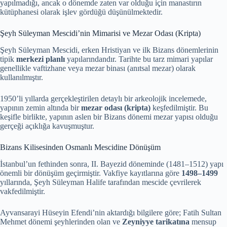
yapılmadığı, ancak o dönemde zaten var olduğu için manastırın
kütüphanesi olarak işlev gördüğü düşünülmektedir.
Şeyh Süleyman Mescidi’nin Mimarisi ve Mezar Odası (Kripta)
Şeyh Süleyman Mescidi, erken Hristiyan ve ilk Bizans dönemlerinin
tipik
merkezi planlı
yapılarındandır. Tarihte bu tarz mimari yapılar
genellikle vaftizhane veya mezar binası (anıtsal mezar) olarak
kullanılmıştır.
1950’li yıllarda gerçekleştirilen detaylı bir arkeolojik incelemede,
yapının zemin altında bir
mezar odası (kripta)
keşfedilmiştir. Bu
keşifle birlikte, yapının aslen bir Bizans dönemi mezar yapısı olduğu
gerçeği açıklığa kavuşmuştur.
Bizans Kilisesinden Osmanlı Mescidine Dönüşüm
İstanbul’un fethinden sonra, II. Bayezid döneminde (1481–1512) yapı
önemli bir dönüşüm geçirmiştir. Vakfiye kayıtlarına göre
1498–1499
yıllarında, Şeyh Süleyman Halife tarafından mescide çevrilerek
vakfedilmiştir.
Ayvansarayi Hüseyin Efendi’nin aktardığı bilgilere göre; Fatih Sultan
Mehmet dönemi şeyhlerinden olan ve
Zeyniyye tarikatına
mensup