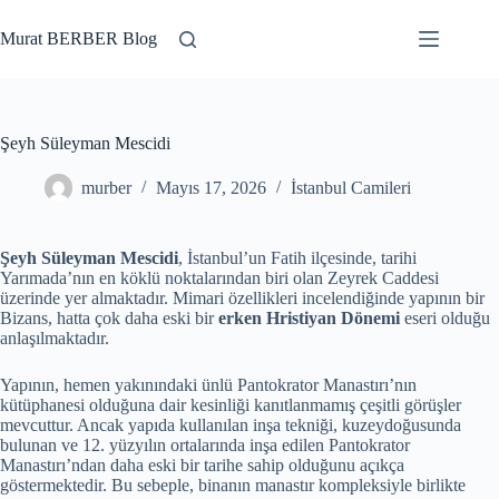
Skip
to
Murat BERBER Blog
content
Şeyh Süleyman Mescidi
murber
Mayıs 17, 2026
İstanbul Camileri
Şeyh Süleyman Mescidi
, İstanbul’un Fatih ilçesinde, tarihi
Yarımada’nın en köklü noktalarından biri olan Zeyrek Caddesi
üzerinde yer almaktadır. Mimari özellikleri incelendiğinde yapının bir
Bizans, hatta çok daha eski bir
erken Hristiyan Dönemi
eseri olduğu
anlaşılmaktadır.
Yapının, hemen yakınındaki ünlü Pantokrator Manastırı’nın
kütüphanesi olduğuna dair kesinliği kanıtlanmamış çeşitli görüşler
mevcuttur. Ancak yapıda kullanılan inşa tekniği, kuzeydoğusunda
bulunan ve 12. yüzyılın ortalarında inşa edilen Pantokrator
Manastırı’ndan daha eski bir tarihe sahip olduğunu açıkça
göstermektedir. Bu sebeple, binanın manastır kompleksiyle birlikte