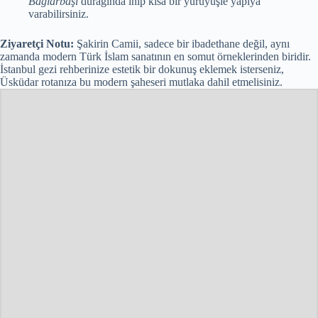
Bağlarbaşı
durağında inip kısa bir yürüyüşle yapıya
varabilirsiniz.
Ziyaretçi Notu:
Şakirin Camii, sadece bir ibadethane değil, aynı
zamanda modern Türk İslam sanatının en somut örneklerinden biridir.
İstanbul gezi rehberinize estetik bir dokunuş eklemek isterseniz,
Üsküdar rotanıza bu modern şaheseri mutlaka dahil etmelisiniz.