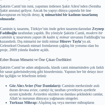
Şakirin Camii’nin ismi, yapımını üstlenen Şakir Ailesi’nden (Semiha
Şakir anısına) geliyor. Ancak bu yapıyı dünya çapında bir üne
kavuşturan en büyük detay,
iç mimarisini bir kadının tasarlamış
olmasıdır
.
Caminin iç tasarımı, Türkiye’nin önde gelen tasarımcılarından
Zeynep
Fadıllıoğlu
tarafından yapıldı. Bu yönüyle Şakirin Camii,
modern bir
caminin iç tasarımını yapan ilk kadın iç mimar
unvanını Fadıllıoğlu’na
kazandırdı. Dış mimarisi ise ünlü mimar
Hüsrev Tayla
’ya ait.
Geleneksel Osmanlı mimari formlarının çağdaş bir yorumu olan bu
proje, 2009 yılında ibadete açıldı.
Ezber Bozan Mimarisi ve Öne Çıkan Özellikleri
Şakirin Camii’ne adım attığınızda, klasik cami mimarisinden çok farklı
bir sanat galerisindeymiş gibi hissedersiniz. Yapının her bir detayı ince
bir işçiliğin ve felsefenin ürünü:
Göz Alıcı Avize (Nur Damlaları):
Caminin merkezinde asılı
duran devasa avize, camiyi üç taraftan çevreleyen ayetlerle
uyum içindedir. Avizeden süzülen su damlası şeklindeki camlar,
Allah’ın nurunun dünyaya yağmasını simgeler.
Turkuaz Mihrap:
Alışılmış taş veya mermer mihrapların