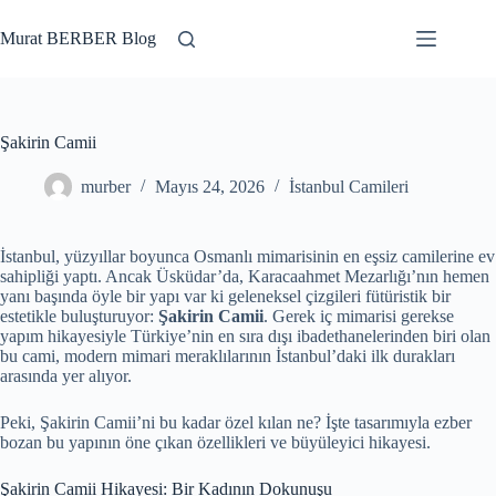
Skip
to
Murat BERBER Blog
content
Şakirin Camii
murber
Mayıs 24, 2026
İstanbul Camileri
İstanbul, yüzyıllar boyunca Osmanlı mimarisinin en eşsiz camilerine ev
sahipliği yaptı. Ancak Üsküdar’da, Karacaahmet Mezarlığı’nın hemen
yanı başında öyle bir yapı var ki geleneksel çizgileri fütüristik bir
estetikle buluşturuyor:
Şakirin Camii
. Gerek iç mimarisi gerekse
yapım hikayesiyle Türkiye’nin en sıra dışı ibadethanelerinden biri olan
bu cami, modern mimari meraklılarının İstanbul’daki ilk durakları
arasında yer alıyor.
Peki, Şakirin Camii’ni bu kadar özel kılan ne? İşte tasarımıyla ezber
bozan bu yapının öne çıkan özellikleri ve büyüleyici hikayesi.
Şakirin Camii Hikayesi: Bir Kadının Dokunuşu