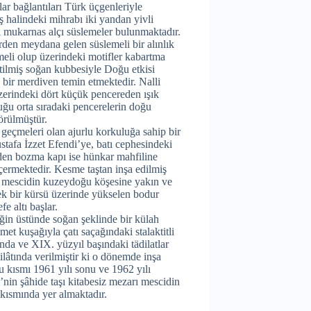
lar bağlantıları Türk üçgenleriyle
ş halindeki mihrabı iki yandan yivli
i mukarnas alçı süslemeler bulunmaktadır.
rden meydana gelen süslemeli bir alınlık
meli olup üzerindeki motifler kabartma
riltilmiş soğan kubbesiyle Doğu etkisi
 bir merdiven temin etmektedir. Nalli
zerindeki dört küçük pencereden ışık
uğu orta sıradaki pencerelerin doğu
örülmüştür.
geçmeleri olan ajurlu korkuluğa sahip bir
stafa İzzet Efendi’ye, batı cephesindeki
eden bozma kapı ise hünkar mahfiline
içermektedir. Kesme taştan inşa edilmiş
i, mescidin kuzeydoğu köşesine yakın ve
ek bir kürsü üzerinde yükselen bodur
fe altı başlar.
teğin üstünde soğan şeklinde bir külah
t kuşağıyla çatı saçağındaki stalaktitli
nda ve XIX. yüzyıl başındaki tädilatlar
dilâtında verilmiştir ki o dönemde inşa
u kısmı 1961 yılı sonu ve 1962 yılı
’nin şâhide taşı kitabesiz mezarı mescidin
kısmında yer almaktadır.