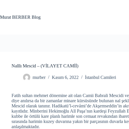
Skip
to
content
Murat BERBER Blog
Nalllı Mescid – (VİLAYET CAMİİ)
murber
Kasım 6, 2022
İstanbul Camileri
Fatih sultan mehmet dönemine ait olan Camii Babrali Mescidi ve
diye anılırsa da bir zamanlar minare kürsüsünde bulunan nal şekli
Mescid olarak tanınır. Hadikatü’l-cevámi’de Akşemseddin’in akra
kayıtlıdır. Minberini Hekimoğlu All Paşa’nın kardeşi Feyzullah E
kubbe ile örtülü kare planlı harimle son cemaat revakından ibare
sırasında harimin kuzey duvarına yakın bir parçasının duvarla kesi
anlaşılmaktadır.