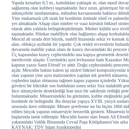
Yapıda kenarları 8,5 m., kalınlıkları yaklaşık m. olan masif duvar
sağlanmış olan kubbeyi taşımaktadır. İnce uzun, gösterişsiz bir ni
sütunçelerle sınırlanmakta, mihrabın kavsarasında baklava diliml
Yine mukarnaslı çift sıralı bir bordürün üstünde rümî ve palmetle
yer almaktadır Ahşap olan minber ve vaaz kürsüsü bitkisel süsle
olarak altın yaldızla belirginleştirilmiştir. Minber külühi ucu siv
taşımaktadır. Hünkar mahfiliyle olan bağlantıyı ahşap korkuluklu
Mescid alt sırada dört büyük, mahfil hizasında sekiz ve kasnak ü
alan, oldukça aydınlık bir yapıdır. Çok renkli revzenlerin bulund
duvarında mahfile yakın olanı ile kuzey duvarındaki iki pencere 
Üç kapısından kuzey cephesindeki ana kapıya geometrik desenli 
merdivenle ulaşılıc Üzerindeki ayet levhasının hattı Kazasker Mu
kapının yazısı Sami Efendi’ye aittir. Doğu cephesindeki pencer
açılır. Mescidin hakim kalem işi süsleri bitkisel kompozisyonlar 
olan yapının yine aynı malzemeden yapılan tek şerefeli minares
cepheden taşkın olmasına rağmen kapısı yapının içindedir. Yüks
gövdesi bir bilezikle son bulduktan sonra sekiz Sıra stalaktitli şere
Ince sütunçelerin desteklediği Iran tarzı bir sakifenin örtlüğü pe
bulunmaktadır. Minaresindeki bu görünüm, kubbe eteğindeki palme
bordürde de belirgindir. Bu detaylar yapıya XVIII. yüzyıl sonları
sırasında ilave edilmiştir. Minare şerefesine ise bu biçim 1866 tä
edilen birçok yapının minaresiyle benzerlik gösterir. Minarenin b
başlarında tamir edilmiştir. Mescidin banisi olan İmam Ali Efendi
yakınındaki Valilik Binasında Cevad Paşa Kütüphanesi’nin arka 
KAYNAK: TDV İslam Ansiklopedisi