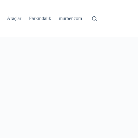
Araçlar
Farkındalık
murber.com