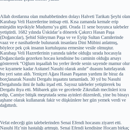
Allah dostlarına olan muhabbetinden dolayı Halveti Tarikatı Şeyhi olan
Karabaşı Veli Hazretlerine intisap etti. Kısa zamanda kemale erip
mürşidin teşvikiyle Mudurnu’ya gitti. Orada 11 sene boyunca talebeler
yetiştirdi. 1682 yılında Üsküdar’a dönerek Çakırcı Hasan Paşa
(Doğancılar), Şehid Süleyman Paşa ve ve Eyüp Sultan Camilerinde
vaaz ve e nasihatlerde bulunarak insanlara Dini Mübini anlatmış,
böylece pek çok insanın kurtuluşuna ermesine vesile olmuştur.
Karabaşı Veli Hazretlerinin yanında talebe olduğu sırada hocasıyla
Doğancılarda gezerken hocası kendisine bu caminin olduğu arsayı
göstererek “Oğlum inşaallah bu yerler ilerde senin sayende mamur olur
ve kıyamete kadar Asitanel Nasuhi olarak anılır” duasını hatırlayarak
bu yeri satın aldı. Yeniçeri Ağası Hasan Paşanın yardımı ile biraz da
borçlanarak Nasuhi Dergahı inşaatını tamamladı. 30 yıl bu Nasuhi
Dergahında ilmi ile halkı irşad etti. Sayısız talebeler yetiştirerek bu
Dergahı ihya etti. Mübarek gün ve gecelerde Zikrullah meclisleri icra
edip, Camiye bitişik meşrutada sema ayinleri düzenledi, yine bu binayı
aşhane olarak kullanarak fakir ve düşkünlere her gün yemek verdi ve
dağıttırdı.
Vefat edeceği gün talebelerinden Senai Efendi hocasını ziyaret etti.
Nasuhi Hz’nin hastalığı artmıştı. Senai Efendi kendisine Hocam birkaç