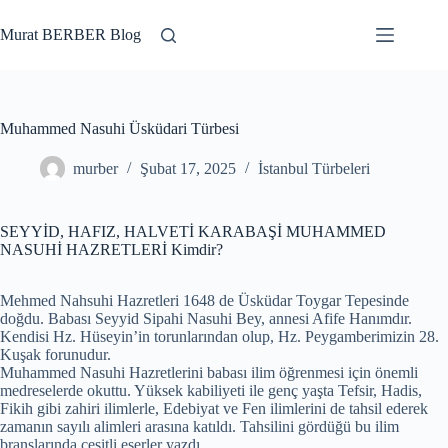
Skip
to
Murat BERBER Blog
content
Muhammed Nasuhi Üsküdari Türbesi
murber
Şubat 17, 2025
İstanbul Türbeleri
SEYYİD, HAFIZ, HALVETİ KARABAŞİ MUHAMMED
NASUHİ HAZRETLERİ Kimdir?
Mehmed Nahsuhi Hazretleri 1648 de Üsküdar Toygar Tepesinde
doğdu. Babası Seyyid Sipahi Nasuhi Bey, annesi Afife Hanımdır.
Kendisi Hz. Hüseyin’in torunlarından olup, Hz. Peygamberimizin 28.
Kuşak forunudur.
Muhammed Nasuhi Hazretlerini babası ilim öğrenmesi için önemli
medreselerde okuttu. Yüksek kabiliyeti ile genç yaşta Tefsir, Hadis,
Fikih gibi zahiri ilimlerle, Edebiyat ve Fen ilimlerini de tahsil ederek
zamanın sayılı alimleri arasına katıldı. Tahsilini gördüğü bu ilim
branşlarında çeşitli eserler yazdı.