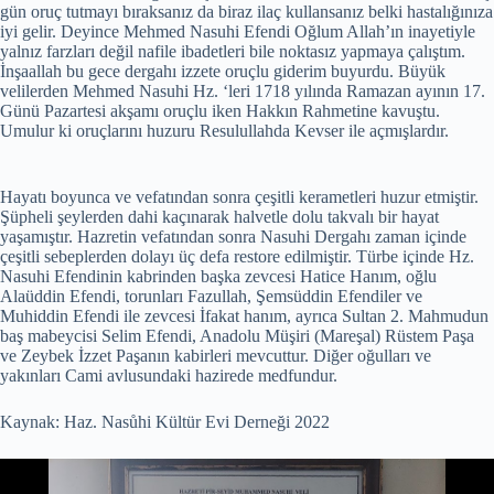
gün oruç tutmayı bıraksanız da biraz ilaç kullansanız belki hastalığınıza
iyi gelir. Deyince Mehmed Nasuhi Efendi Oğlum Allah’ın inayetiyle
yalnız farzları değil nafile ibadetleri bile noktasız yapmaya çalıştım.
İnşaallah bu gece dergahı izzete oruçlu giderim buyurdu. Büyük
velilerden Mehmed Nasuhi Hz. ‘leri 1718 yılında Ramazan ayının 17.
Günü Pazartesi akşamı oruçlu iken Hakkın Rahmetine kavuştu.
Umulur ki oruçlarını huzuru Resulullahda Kevser ile açmışlardır.
Hayatı boyunca ve vefatından sonra çeşitli kerametleri huzur etmiştir.
Şüpheli şeylerden dahi kaçınarak halvetle dolu takvalı bir hayat
yaşamıştır. Hazretin vefatından sonra Nasuhi Dergahı zaman içinde
çeşitli sebeplerden dolayı üç defa restore edilmiştir. Türbe içinde Hz.
Nasuhi Efendinin kabrinden başka zevcesi Hatice Hanım, oğlu
Alaüddin Efendi, torunları Fazullah, Şemsüddin Efendiler ve
Muhiddin Efendi ile zevcesi İfakat hanım, ayrıca Sultan 2. Mahmudun
baş mabeycisi Selim Efendi, Anadolu Müşiri (Mareşal) Rüstem Paşa
ve Zeybek İzzet Paşanın kabirleri mevcuttur. Diğer oğulları ve
yakınları Cami avlusundaki hazirede medfundur.
Kaynak: Haz. Nasůhi Kültür Evi Derneği 2022