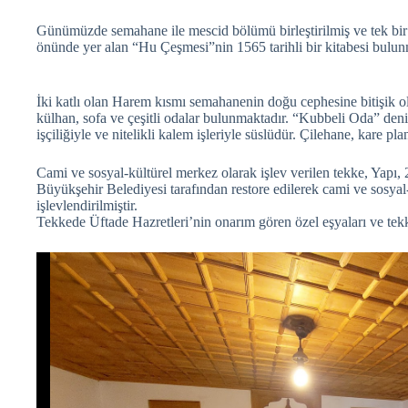
Günümüzde semahane ile mescid bölümü birleştirilmiş ve tek bir 
önünde yer alan “Hu Çeşmesi”nin 1565 tarihli bir kitabesi bulun
İki katlı olan Harem kısmı semahanenin doğu cephesine bitişik o
külhan, sofa ve çeşitli odalar bulunmaktadır. “Kubbeli Oda” den
işçiliğiyle ve nitelikli kalem işleriyle süslüdür. Çilehane, kare planl
Cami ve sosyal-kültürel merkez olarak işlev verilen tekke, Yapı,
Büyükşehir Belediyesi tarafından restore edilerek cami ve sosyal
işlevlendirilmiştir.
Tekkede Üftade Hazretleri’nin onarım gören özel eşyaları ve tek