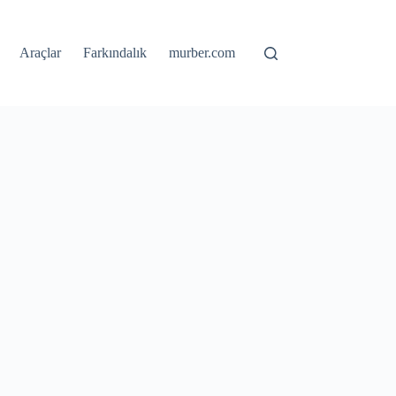
Araçlar
Farkındalık
murber.com