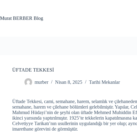
Skip
to
content
Murat BERBER Blog
ÜFTADE TEKKESİ
murber
Nisan 8, 2025
Tarihi Mekanlar
Üftade Tekkesi, cami, semahane, harem, selamlık ve çilehaned
semahane, harem ve çilehane bölümleri gelebilmiştir. Yapılar, Ce
Mahmud Hüdayi’nin de şeyhi olan üftade Mehmed Muhiddin Efend
ikinci yarısında yaptırılmıştır. 1925’te tekkelerin kapatılmasına ka
Celvetiyye Tarikatı’nın usullerinin uygulandığı bir yer olup; ayr
imarethane görevini de görmüştür.