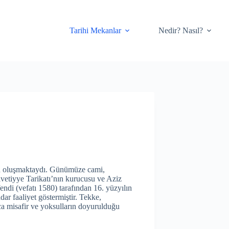
Tarihi Mekanlar
Nedir? Nasıl?
en oluşmaktaydı. Günümüze cami,
lvetiyye Tarikatı’nın kurucusu ve Aziz
i (vefatı 1580) tarafından 16. yüzyılın
dar faaliyet göstermiştir. Tekke,
ıca misafir ve yoksulların doyurulduğu