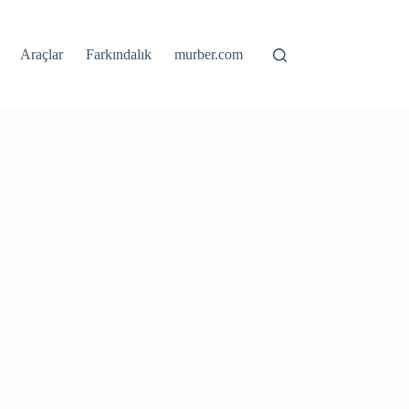
Araçlar
Farkındalık
murber.com