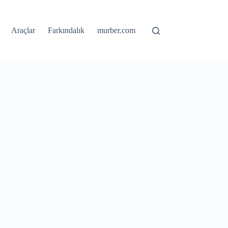
Araçlar
Farkındalık
murber.com