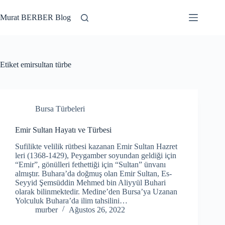
Skip
to
Murat BERBER Blog
content
Etiket
emirsultan türbe
Bursa Türbeleri
Emir Sultan Hayatı ve Türbesi
Sufilikte velilik rütbesi kazanan Emir Sultan Hazret
leri (1368-1429), Peygamber soyundan geldiği için
“Emir”, gönülleri fethettiği için “Sultan” ünvanı
almıştır. Buhara’da doğmuş olan Emir Sultan, Es-
Seyyid Şemsüddin Mehmed bin Aliyyül Buhari
olarak bilinmektedir. Medine’den Bursa’ya Uzanan
Yolculuk Buhara’da ilim tahsilini…
murber
Ağustos 26, 2022