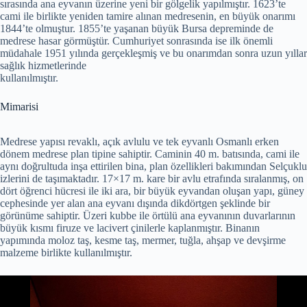
sırasında ana eyvanın üzerine yeni bir gölgelik yapılmıştır. 1623’te
cami ile birlikte yeniden tamire alınan medresenin, en büyük onarımı
1844’te olmuştur. 1855’te yaşanan büyük Bursa depreminde de
medrese hasar görmüştür. Cumhuriyet sonrasında ise ilk önemli
müdahale 1951 yılında gerçekleşmiş ve bu onarımdan sonra uzun yıllar
sağlık hizmetlerinde
kullanılmıştır.
Mimarisi
Medrese yapısı revaklı, açık avlulu ve tek eyvanlı Osmanlı erken
dönem medrese plan tipine sahiptir. Caminin 40 m. batısında, cami ile
aynı doğrultuda inşa ettirilen bina, plan özellikleri bakımından Selçuklu
izlerini de taşımaktadır. 17×17 m. kare bir avlu etrafında sıralanmış, on
dört öğrenci hücresi ile iki ara, bir büyük eyvandan oluşan yapı, güney
cephesinde yer alan ana eyvanı dışında dikdörtgen şeklinde bir
görünüme sahiptir. Üzeri kubbe ile örtülü ana eyvanının duvarlarının
büyük kısmı firuze ve lacivert çinilerle kaplanmıştır. Binanın
yapımında moloz taş, kesme taş, mermer, tuğla, ahşap ve devşirme
malzeme birlikte kullanılmıştır.