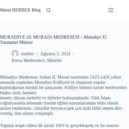
Skip
to
Murat BERBER Blog
content
MURADİYE (II. MURAD) MEDRESESİ – Muradiye El
Yazmaları Müzesi
murber
Ağustos 3, 2024
Bursa Medreseleri
,
Müzeler
Muradiye Medresesi, Sultan II. Murad tarafından 1425-1426 yılları
arasında yaptırılan Muradiye Külliyesi’ni oluşturan yapılar
topluluğunun önemli bir parçasıdır. Külliye bütünü içinde medreseden
başka cami, hamam,
imaret, sibyan mektebi ve türbeler bulunmaktadır. Türk İslam
coğrafyasında dönemin önemli eğitim kurumlarından birisi olarak
anılan medresede, yüzyıllar boyunca pek çok ünlü bilim adamı ders
vermiş, ilim adamı yetişmiştir.
Yapının tespit edilen ilk tamiri 1603’te gerçekleşmiş ve bu onarım