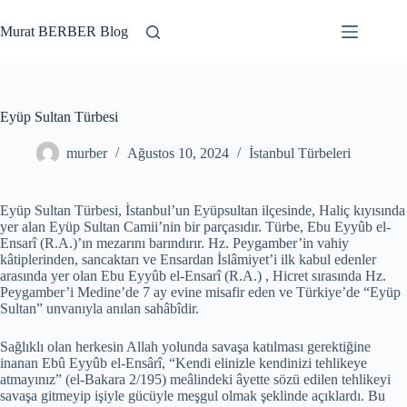
Skip
to
Murat BERBER Blog
content
Eyüp Sultan Türbesi
murber
Ağustos 10, 2024
İstanbul Türbeleri
Eyüp Sultan Türbesi, İstanbul’un Eyüpsultan ilçesinde, Haliç kıyısında
yer alan Eyüp Sultan Camii’nin bir parçasıdır. Türbe, Ebu Eyyûb el-
Ensarî (R.A.)’ın mezarını barındırır. Hz. Peygamber’in vahiy
kâtiplerinden, sancaktarı ve Ensardan İslâmiyet’i ilk kabul edenler
arasında yer olan Ebu Eyyûb el-Ensarî (R.A.) , Hicret sırasında Hz.
Peygamber’i Medine’de 7 ay evine misafir eden ve Türkiye’de “Eyüp
Sultan” unvanıyla anılan sahâbîdir.
Sağlıklı olan herkesin Allah yolunda savaşa katılması gerektiğine
inanan Ebû Eyyûb el-Ensârî, “Kendi elinizle kendinizi tehlikeye
atmayınız” (el-Bakara 2/195) meâlindeki âyette sözü edilen tehlikeyi
savaşa gitmeyip işiyle gücüyle meşgul olmak şeklinde açıklardı. Bu