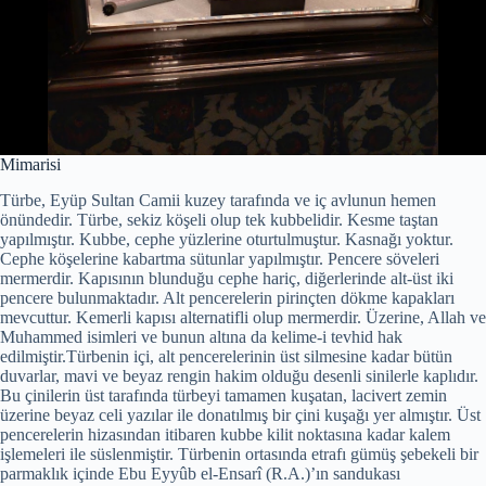
Mimarisi
Türbe, Eyüp Sultan Camii kuzey tarafında ve iç avlunun hemen
önündedir. Türbe, sekiz köşeli olup tek kubbelidir. Kesme taştan
yapılmıştır. Kubbe, cephe yüzlerine oturtulmuştur. Kasnağı yoktur.
Cephe köşelerine kabartma sütunlar yapılmıştır. Pencere söveleri
mermerdir. Kapısının blunduğu cephe hariç, diğerlerinde alt-üst iki
pencere bulunmaktadır. Alt pencerelerin pirinçten dökme kapakları
mevcuttur. Kemerli kapısı alternatifli olup mermerdir. Üzerine, Allah ve
Muhammed isimleri ve bunun altına da kelime-i tevhid hak
edilmiştir.Türbenin içi, alt pencerelerinin üst silmesine kadar bütün
duvarlar, mavi ve beyaz rengin hakim olduğu desenli sinilerle kaplıdır.
Bu çinilerin üst tarafında türbeyi tamamen kuşatan, lacivert zemin
üzerine beyaz celi yazılar ile donatılmış bir çini kuşağı yer almıştır. Üst
pencerelerin hizasından itibaren kubbe kilit noktasına kadar kalem
işlemeleri ile süslenmiştir. Türbenin ortasında etrafı gümüş şebekeli bir
parmaklık içinde Ebu Eyyûb el-Ensarî (R.A.)’ın sandukası