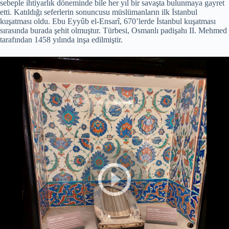
sebeple ihtiyarlık döneminde bile her yıl bir savaşta bulunmaya gayret
etti. Katıldığı seferlerin sonuncusu müslümanların ilk İstanbul
kuşatması oldu. Ebu Eyyûb el-Ensarî, 670’lerde İstanbul kuşatması
sırasında burada şehit olmuştur. Türbesi, Osmanlı padişahı II. Mehmed
tarafından 1458 yılında inşa edilmiştir.