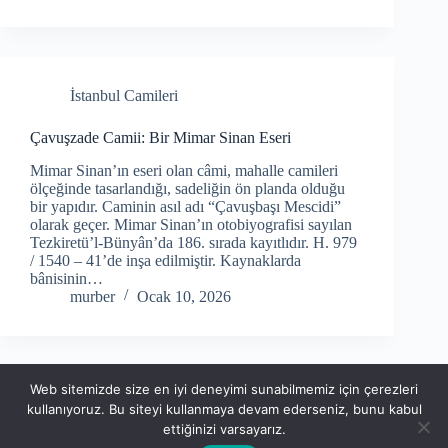
İstanbul Camileri
Çavuşzade Camii: Bir Mimar Sinan Eseri
Mimar Sinan’ın eseri olan câmi, mahalle camileri
ölçeğinde tasarlandığı, sadeliğin ön planda olduğu
bir yapıdır. Caminin asıl adı “Çavuşbaşı Mescidi”
olarak geçer. Mimar Sinan’ın otobiyografisi sayılan
Tezkiretü’l-Bünyân’da 186. sırada kayıtlıdır. H. 979
/ 1540 – 41’de inşa edilmiştir. Kaynaklarda
bânisinin…
murber
Ocak 10, 2026
Web sitemizde size en iyi deneyimi sunabilmemiz için çerezleri
kullanıyoruz. Bu siteyi kullanmaya devam ederseniz, bunu kabul
ettiğinizi varsayarız.