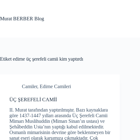
Skip
to
content
Murat BERBER Blog
Etiket
edirne üç şerefeli camii kim yaptırdı
Camiler
,
Edirne Camileri
ÜÇ ŞEREFELİ CAMİİ
II. Murat tarafından yaptırılmıştır. Bazı kaynaklara
göre 1437-1447 yılları arasında Üç Şerefeli Camii
Mimarı Muslihuddin (Mimarı Sinan’ın ustası) ve
Şehâbeddin Usta’nın yaptığı kabul edilmektedir.
Osmanlı mimarisinin devrine göre beklenmeyen bir
sanat eseri olarak karşımıza çıkmaktadır. Çok