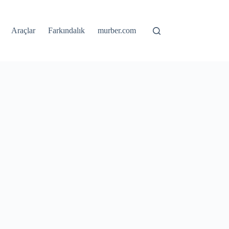
Araçlar
Farkındalık
murber.com